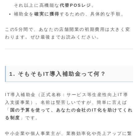
それ以上に高機能な
代替POSレジ
。
補助金を
確実に獲得
するための、具体的な手順。
この5分間で、あなたの店舗開業の初期費用は大きく変
わります。ぜひ最後までお読みください。
1. そもそもIT導入補助金って何？
IT導入補助金（正式名称：サービス等生産性向上IT導
入支援事業）。名前は堅苦しいですが、簡単に言えば
「
国の予算を使って、あなたの会社のIT化を助けてくれ
る制度
」です。
中小企業や個人事業主が、業務効率化や売上アップに繋