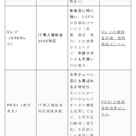
数あり。
飲食店に特に
強い
。USEN
の店舗向けサ
ービス（音
Uレジ
Uレジの補助
IT導入補助金
響、通信、電
（USENレ
金詳細・無料
2025対応
力）との連携
ジ）
相談はこちら
がスムーズ
で、
申請サポ
ートも手厚い
のが魅力。
大手チェーン
店にも選ばれ
る
多機能性。
モバイルオー
ダーやセルフ
POS+の無料
POS+（ポス
IT導入補助金
オーダー機能
資料請求はこ
タス）
対応実績多数
も充実してお
ちら
り、人手不足
の解消（省力
化）を目的と
した申請に最