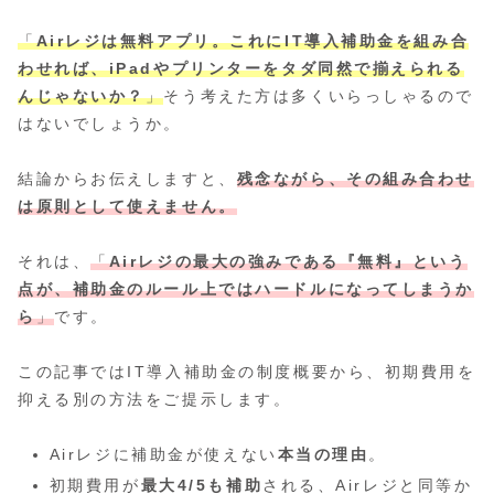
「
Airレジは無料アプリ。これにIT導入補助金を組み合
わせれば、iPadやプリンターをタダ同然で揃えられる
んじゃないか？
」
そう考えた方は多くいらっしゃるので
はないでしょうか。
結論からお伝えしますと、
残念ながら、その組み合わせ
は原則として使えません。
それは、
「
Airレジの最大の強みである『無料』という
点が、補助金のルール上ではハードルになってしまうか
ら
」
です。
この記事ではIT導入補助金の制度概要から、初期費用を
抑える別の方法をご提示します。
Airレジに補助金が使えない
本当の理由
。
初期費用が
最大4/5も補助
される、Airレジと同等か