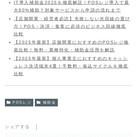
IT導入補助金2025を徹底解説！POSレジ導入で最
大80%補助？対象サービスから申請の流れまで
【店舗開業・経営者必読】失敗しない光回線の選び
方！POS・決済・集客に必須のビジネス回線徹底
比較
【2025年最新】店舗開業におすすめのPOSレジ徹
底比較！無料・業種特化・補助金活用を解説
【2025年最新】個人事業主におすすめのキャッシ
ュレス決済端末4選！手数料・振込サイクルを徹底
比較
POSレジ
補助金
シェアする