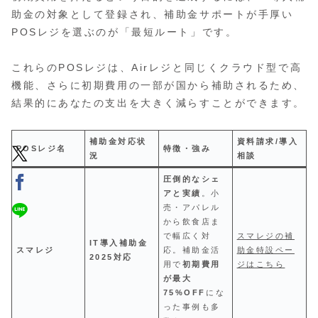
助金の対象として登録され、補助金サポートが手厚い
POSレジを選ぶのが「最短ルート」です。
これらのPOSレジは、Airレジと同じくクラウド型で高
機能、さらに初期費用の一部が国から補助されるため、
結果的にあなたの支出を大きく減らすことができます。
補助金対応状
資料請求/導入
POSレジ名
特徴・強み
況
相談
圧倒的なシェ
アと実績
。小
売・アパレル
から飲食店ま
で幅広く対
スマレジの補
IT導入補助金
スマレジ
応。補助金活
助金特設ペー
2025対応
用で
初期費用
ジはこちら
が最大
75%OFF
にな
った事例も多