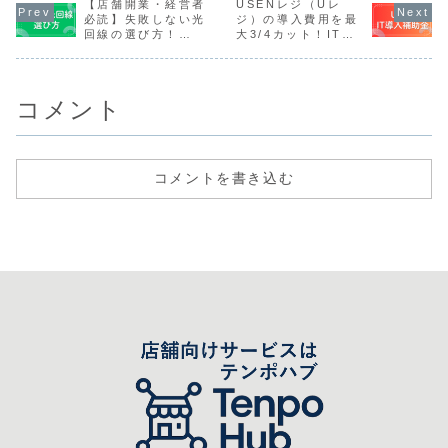
ジスターに比べて
【店舗開業・経営者
足度向上、ひいて
USENレジ（Uレ
客誘致を目標に掲
題の一つが
圧倒的に安価で
はコンプライアン
げています。特に
費用の調達
必読】失敗しない光
ジ）の導入費用を最
す。しかし、アプ
ス遵守に直結する
「食」は訪日外国
ないでしょ
回線の選び方！
大3/4カット！IT導
リ自体は無料で
重要な経営課題で
人にとって最大の
特にPOSレ
POS・決済・集客に
入補助金を活用する
も、POSレジとし
す。紙やExcelで
観光目的の一つで
ャッシュレ
必須のビジネス回線
全手順と注意点
て機能させるには
のシフト作成・管
あり、飲食店経営
端末、内装
徹底比較
必ず「iPa...
理は、以...
者にとって...
設備導入な
業に...
コメント
コメントを書き込む