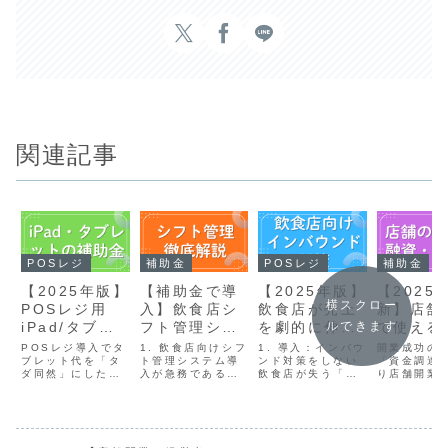
関連記事
POSレジ
補助金
POSレジ
補助金
【2025年版】
【補助金で導
【2025年版】
【2025
横スクロー
POSレジ用
入】飲食店シ
飲食店が売上
新】店舗
iPad/タブレ
フト管理シス
を劇的に伸ば
で使える
ルできます
ット購入費が
テム徹底比
すインバウン
金・助成
POSレジ導入でタ
1. 飲食店向けシフ
1. 導入：インバウ
開業成功の
最大10万円補
ブレット代を「タ
較！人件費削
ト管理システム導
ド対策5選と
ンド対策をしない
融資を徹
「資金調達
ダ同然」にしたい
入が急務である理
飲食店が失う「機
り店舗開業
助！確実に費
減と労働環境
「補助金」活
説！初期
方へAirレジやスマ
由飲食店経営にお
会損失」とはコロ
でとうござ
用を抑える補
改善を実現す
用で費用を抑
を抑える
レジなど、クラウ
いて、「シフト管
ナ後の観光需要は
す！夢の実
ド型のPOSレジ
理」は単なる業務
爆発的に回復し、
けた第一歩
助金活用ガイ
る選び方
える具体的な
活用法
は、高性能であり
ではなく、人件費
日本政府は年間
出す皆様に
ド
手法
ながら、従来のレ
削減とスタッフ満
6,000万人の観光
て、最も重